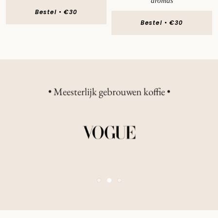
aromas
Bestel
€30
Bestel
€30
• Zijn er fijnere dingen in het leven? •
• Chique, elegant & tijdloos •
• Meesterlijk gebrouwen koffie •